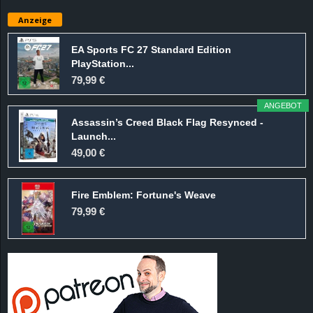
e
Anzeige
z
EA Sports FC 27 Standard Edition
PlayStation...
e
79,99 €
i
ANGEBOT
Assassin’s Creed Black Flag Resynced -
c
Launch...
49,00 €
h
Fire Emblem: Fortune's Weave
n
79,99 €
e
t
e