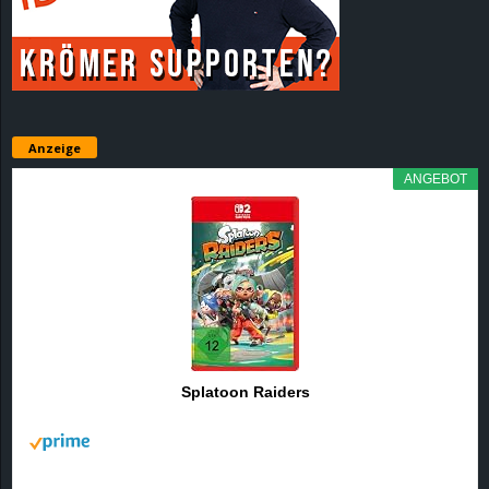
r
B
l
Anzeige
o
ANGEBOT
g
!
Splatoon Raiders