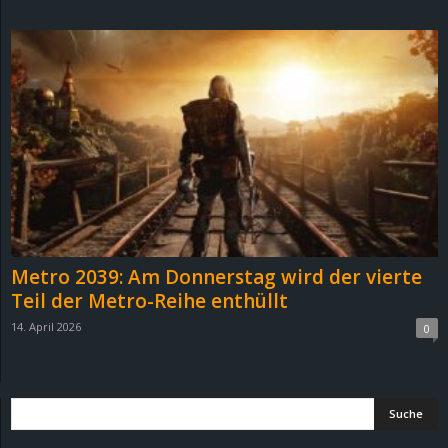
d
e
–
E
i
n
Metro 2039: Am Donnerstag wird der vierte
a
Teil der Metro-Reihe enthüllt
14. April 2026
0
u
s
g