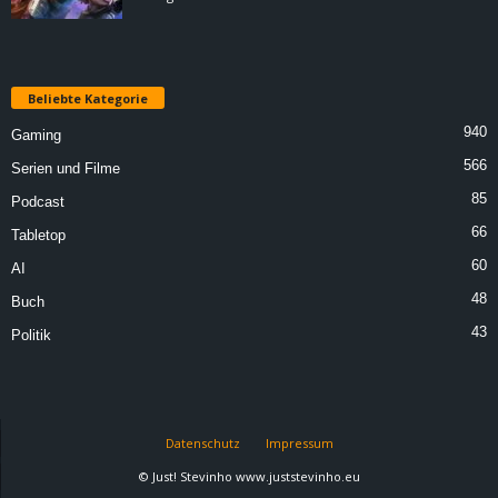
Beliebte Kategorie
940
Gaming
566
Serien und Filme
85
Podcast
66
Tabletop
60
AI
48
Buch
43
Politik
Datenschutz
Impressum
© Just! Stevinho www.juststevinho.eu