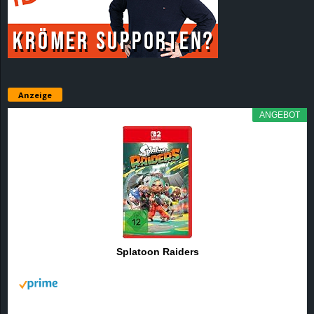
r
B
l
Anzeige
o
ANGEBOT
g
!
Splatoon Raiders