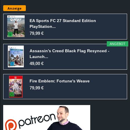
e
Anzeige
z
EA Sports FC 27 Standard Edition
PlayStation...
e
79,99 €
i
ANGEBOT
Assassin’s Creed Black Flag Resynced -
c
Launch...
49,00 €
h
Fire Emblem: Fortune's Weave
n
79,99 €
e
t
e