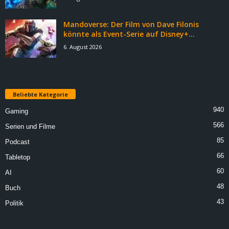
Mandoverse: Der Film von Dave Filonis
könnte als Event-Serie auf Disney+...
6. August 2026
Beliebte Kategorie
940
Gaming
566
Serien und Filme
85
Podcast
66
Tabletop
60
AI
48
Buch
43
Politik