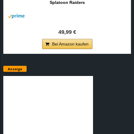
Splatoon Raiders
r
B
l
49,99 €
o
Bei Amazon kaufen
g
!
Anzeige