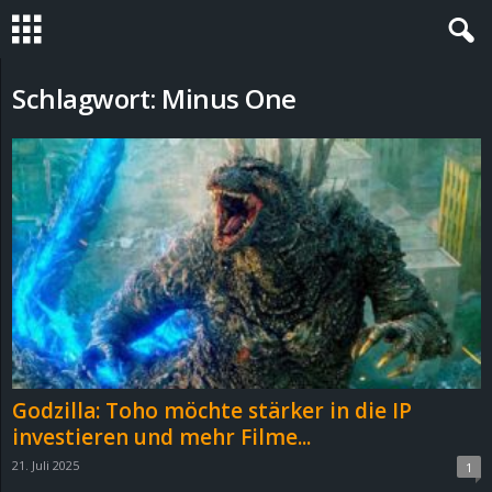
S
Schlagwort: Minus One
t
e
v
i
n
h
Godzilla: Toho möchte stärker in die IP
o
investieren und mehr Filme...
21. Juli 2025
1
.