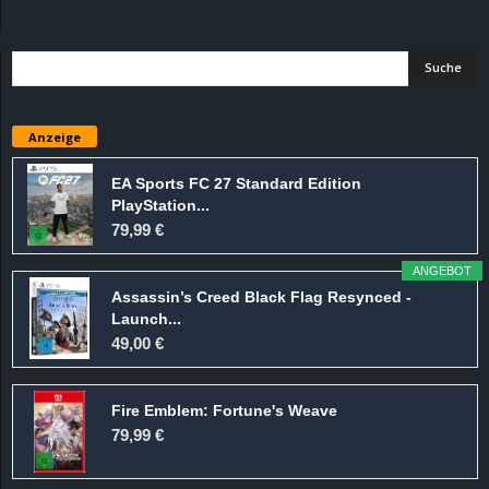
d
e
–
Anzeige
E
EA Sports FC 27 Standard Edition
PlayStation...
i
79,99 €
n
ANGEBOT
Assassin’s Creed Black Flag Resynced -
a
Launch...
49,00 €
u
Fire Emblem: Fortune's Weave
s
79,99 €
g