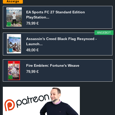
Anzeige
e
EA Sports FC 27 Standard Edition
z
PlayStation...
79,99 €
e
ANGEBOT
i
Assassin’s Creed Black Flag Resynced -
Launch...
49,00 €
c
h
Fire Emblem: Fortune's Weave
79,99 €
n
e
t
e