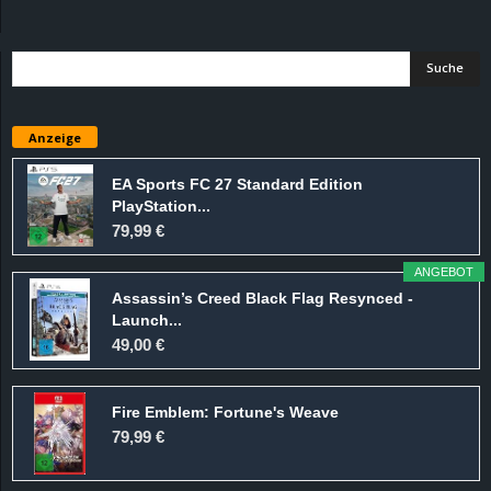
d
e
–
Anzeige
E
EA Sports FC 27 Standard Edition
PlayStation...
i
79,99 €
n
ANGEBOT
Assassin’s Creed Black Flag Resynced -
a
Launch...
49,00 €
u
Fire Emblem: Fortune's Weave
s
79,99 €
g