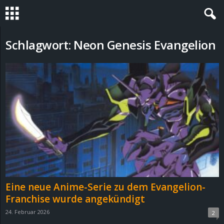
S
Schlagwort: Neon Genesis Evangelion
t
e
v
i
n
h
Eine neue Anime-Serie zu dem Evangelion-
o
Franchise wurde angekündigt
24. Februar 2026
2
.