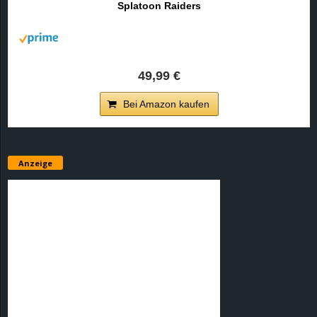
Splatoon Raiders
r
B
l
49,99 €
o
Bei Amazon kaufen
g
!
Anzeige