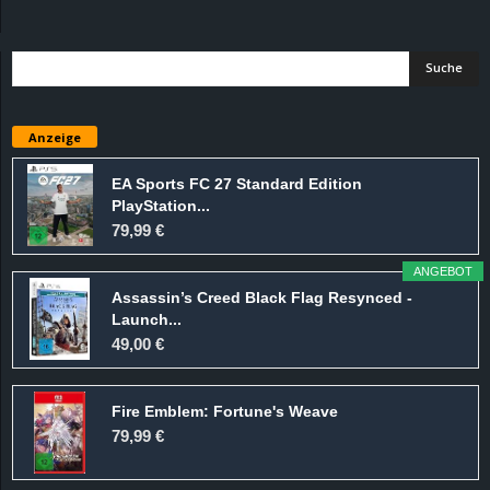
d
e
–
Anzeige
E
EA Sports FC 27 Standard Edition
PlayStation...
i
79,99 €
n
ANGEBOT
Assassin’s Creed Black Flag Resynced -
a
Launch...
49,00 €
u
Fire Emblem: Fortune's Weave
s
79,99 €
g