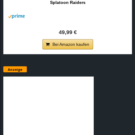
Splatoon Raiders
r
B
l
49,99 €
o
Bei Amazon kaufen
g
!
Anzeige