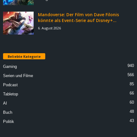
Mandoverse: Der Film von Dave Filonis
könnte als Event-Serie auf Disney+...
6. August 2026
Beliebte Kategorie
940
Gaming
566
Serien und Filme
85
Podcast
66
Tabletop
60
AI
48
Buch
43
Politik