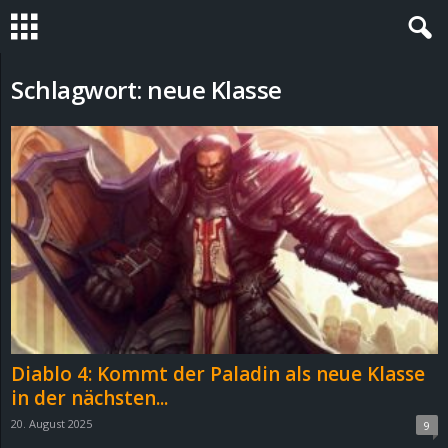
S
Schlagwort: neue Klasse
t
e
v
i
n
h
Diablo 4: Kommt der Paladin als neue Klasse
o
in der nächsten...
20. August 2025
9
.