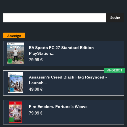
d
e
–
Anzeige
E
EA Sports FC 27 Standard Edition
PlayStation...
i
79,99 €
n
ANGEBOT
Assassin’s Creed Black Flag Resynced -
a
Launch...
49,00 €
u
Fire Emblem: Fortune's Weave
s
79,99 €
g