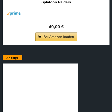
Splatoon Raiders
r
B
l
49,00 €
o
Bei Amazon kaufen
g
!
Anzeige