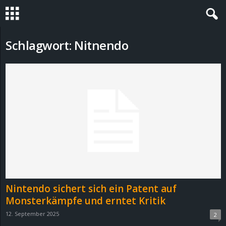
S
Schlagwort: Nitnendo
t
e
v
i
n
h
Nintendo sichert sich ein Patent auf
o
Monsterkämpfe und erntet Kritik
12. September 2025
2
.