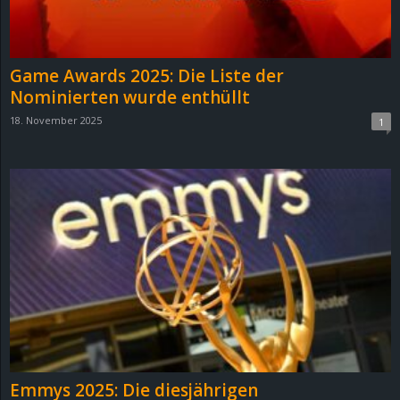
r
B
Game Awards 2025: Die Liste der
l
Nominierten wurde enthüllt
18. November 2025
1
o
g
!
Emmys 2025: Die diesjährigen