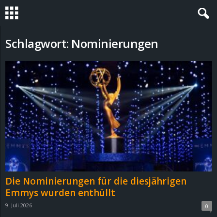
S
Schlagwort: Nominierungen
t
e
v
i
n
h
Die Nominierungen für die diesjährigen
o
Emmys wurden enthüllt
9. Juli 2026
0
.