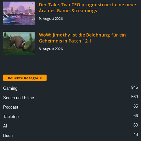
Der Take-Two CEO prognostiziert eine neue
Ära des Game-Streamings
9. August 2026
WoW: Jimothy ist die Belohnung für ein
Geheimnis in Patch 12.1
8. August 2026
Beliebte Kategorie
946
Gaming
569
Serien und Filme
85
Podcast
66
Tabletop
60
AI
48
Buch