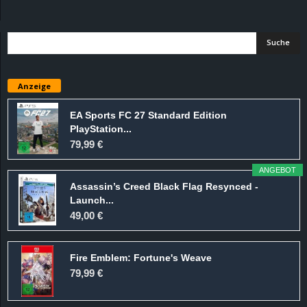
d
e
–
Anzeige
E
EA Sports FC 27 Standard Edition
PlayStation...
i
79,99 €
n
ANGEBOT
Assassin’s Creed Black Flag Resynced -
a
Launch...
49,00 €
u
Fire Emblem: Fortune's Weave
s
79,99 €
g