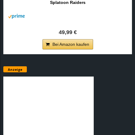
Splatoon Raiders
r
B
l
49,99 €
o
Bei Amazon kaufen
g
!
Anzeige