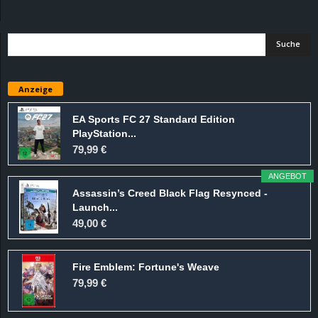
d
e
–
Anzeige
E
EA Sports FC 27 Standard Edition
PlayStation...
i
79,99 €
n
ANGEBOT
Assassin’s Creed Black Flag Resynced -
a
Launch...
49,00 €
u
Fire Emblem: Fortune's Weave
s
79,99 €
g