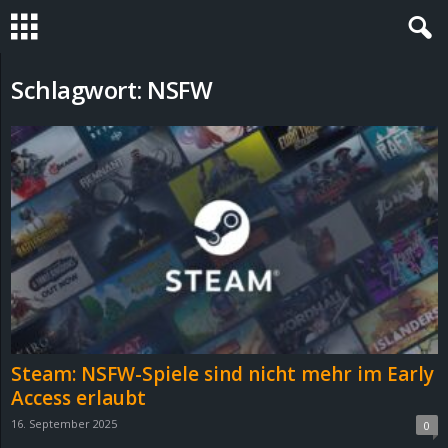
S
Schlagwort: NSFW
t
e
v
i
n
h
Steam: NSFW-Spiele sind nicht mehr im Early
o
Access erlaubt
16. September 2025
0
.