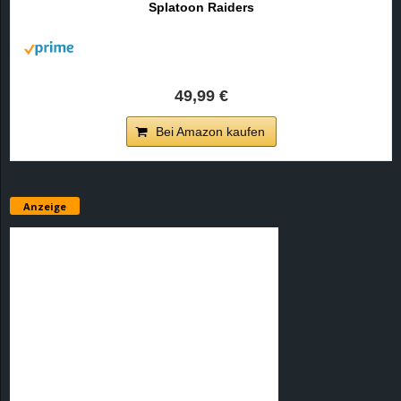
Splatoon Raiders
r
B
l
49,99 €
o
Bei Amazon kaufen
g
!
Anzeige