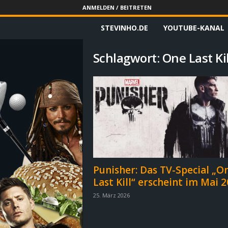
ANMELDEN / BEITRETEN
STEVINHO.DE
YOUTUBE-KANAL
S
t
Schlagwort: One Last Kil
e
v
i
n
h
Punisher: Das TV-Special „O
Last Kill“ erscheint im Mai 
o
25. März 2026
.