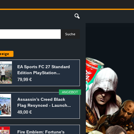
E
zeige
EA Sports FC 27 Standard
Edition PlayStation...
79,99 €
ANGEBOT
Assassin’s Creed Black
Flag Resynced - Launch...
49,00 €
Fire Emblem: Fortune's