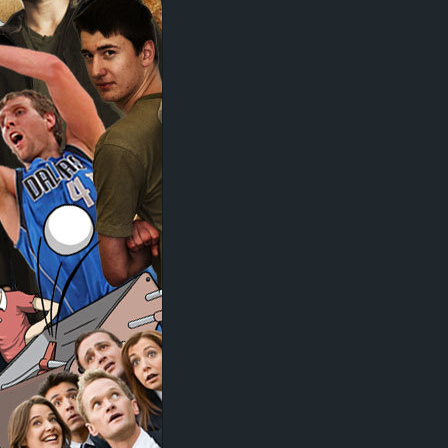
d
e
–
E
i
n
a
u
s
g
e