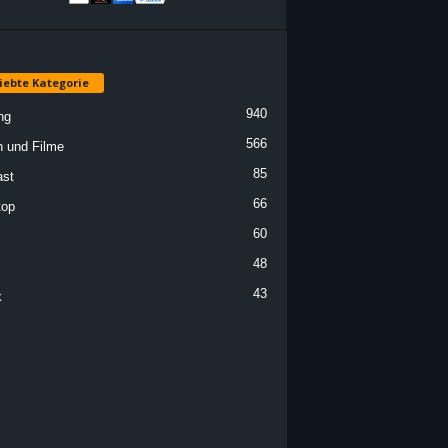
iebte Kategorie
940
ng
566
n und Filme
85
st
66
top
60
48
43
k