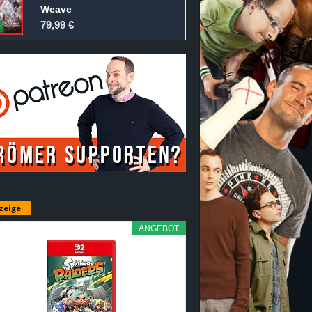
Weave
79,99 €
zeige
ANGEBOT