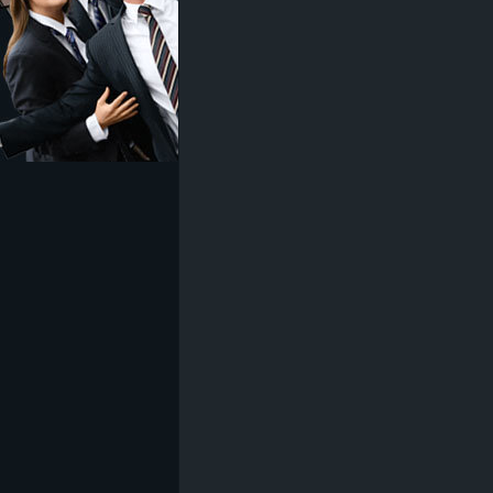
z
e
i
c
h
n
e
t
e
r