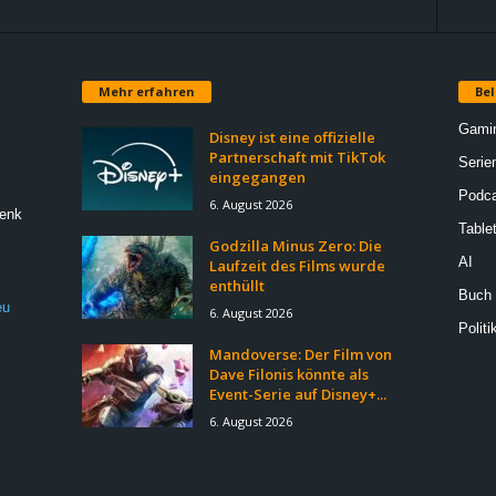
Mehr erfahren
Bel
Gami
Disney ist eine offizielle
Partnerschaft mit TikTok
Serie
eingegangen
Podca
6. August 2026
Denk
Table
Godzilla Minus Zero: Die
AI
Laufzeit des Films wurde
enthüllt
Buch
eu
6. August 2026
Politi
Mandoverse: Der Film von
Dave Filonis könnte als
Event-Serie auf Disney+...
6. August 2026