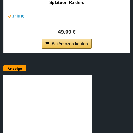
Splatoon Raiders
r
B
l
49,00 €
o
Bei Amazon kaufen
g
!
Anzeige