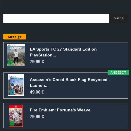
d
e
–
Anzeige
E
EA Sports FC 27 Standard Edition
PlayStation...
i
79,99 €
n
ANGEBOT
Assassin’s Creed Black Flag Resynced -
a
Launch...
49,00 €
u
Fire Emblem: Fortune's Weave
s
79,99 €
g