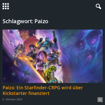
S
Schlagwort: Paizo
t
e
v
i
n
h
Paizo: Ein Starfinder-CRPG wird über
o
Kickstarter finanziert
9. Oktober 2025
0
.