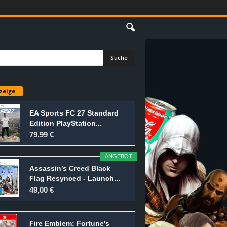
E
zeige
EA Sports FC 27 Standard
Edition PlayStation...
79,99 €
ANGEBOT
Assassin’s Creed Black
Flag Resynced - Launch...
49,00 €
Fire Emblem: Fortune's