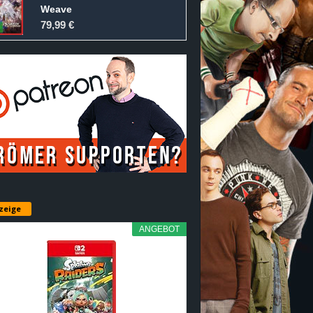
Weave
79,99 €
zeige
ANGEBOT