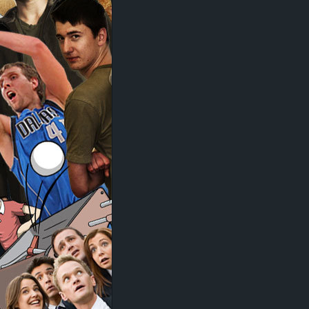
d
e
–
E
i
n
a
u
s
g
e