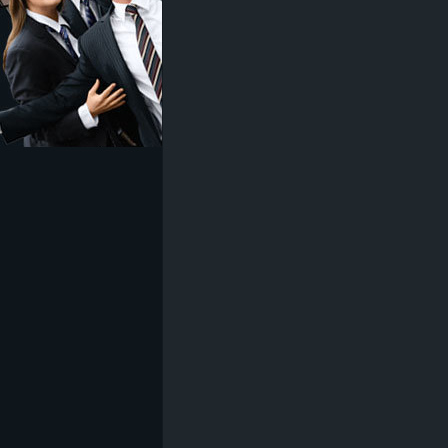
z
e
i
c
h
n
e
t
e
r