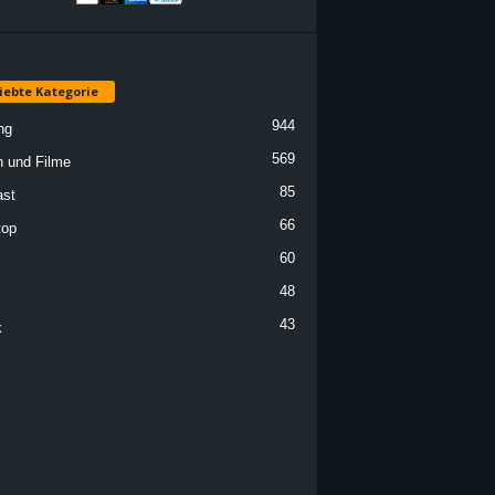
iebte Kategorie
944
ng
569
n und Filme
85
st
66
top
60
48
43
k