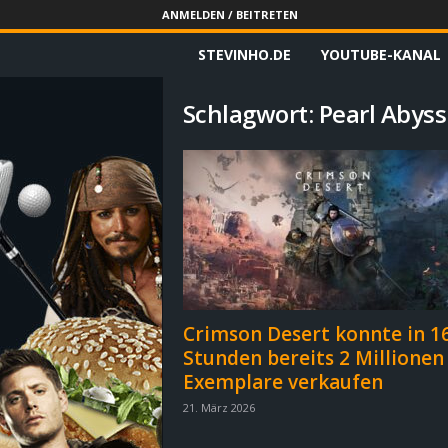
ANMELDEN / BEITRETEN
STEVINHO.DE
YOUTUBE-KANAL
S
t
Schlagwort: Pearl Abyss
e
v
i
n
h
Crimson Desert konnte in 1
Stunden bereits 2 Millionen
o
Exemplare verkaufen
.
21. März 2026