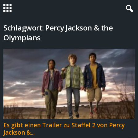
S
Schlagwort: Percy Jackson & the
Olympians
t
e
v
i
n
h
o
Es gibt einen Trailer zu Staffel 2 von Percy
Jackson &...
.