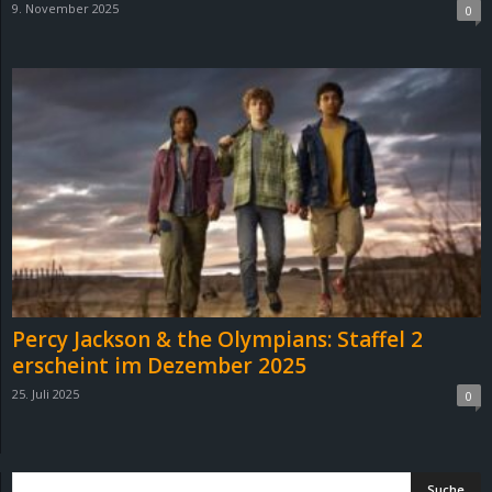
9. November 2025
0
d
e
–
E
i
n
a
Percy Jackson & the Olympians: Staffel 2
erscheint im Dezember 2025
u
25. Juli 2025
0
s
g