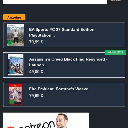
e
Anzeige
z
EA Sports FC 27 Standard Edition
e
PlayStation...
79,99 €
i
ANGEBOT
c
Assassin’s Creed Black Flag Resynced -
Launch...
h
49,00 €
n
Fire Emblem: Fortune's Weave
e
79,99 €
t
e