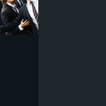
z
e
i
c
h
n
e
t
e
r