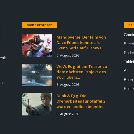
Mehr erfahren
Bel
Gami
Mandoverse: Der Film von
Dave Filonis könnte als
Serie
Event-Serie auf Disney+...
Podca
6. August 2026
Denk
Table
WoW: Es gibt ein Teaser zu
AI
dem nächsten Projekt des
YouTubers...
Buch
eu
6. August 2026
Politi
Dunk & Egg: Die
Dreharbeiten für Staffel 2
wurden endlich beendet
6. August 2026