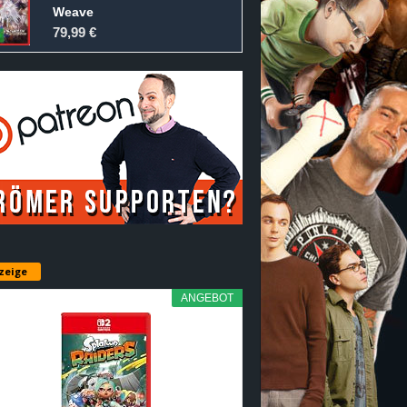
Weave
79,99 €
zeige
ANGEBOT