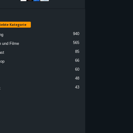
iebte Kategorie
940
ng
565
n und Filme
85
st
66
top
60
48
43
k