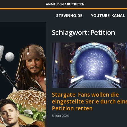
ANMELDEN / BEITRETEN
STEVINHO.DE
YOUTUBE-KANAL
S
t
Schlagwort: Petition
e
v
i
n
h
Stargate: Fans wollen die
eingestellte Serie durch ein
o
Petition retten
.
5. Juni 2026