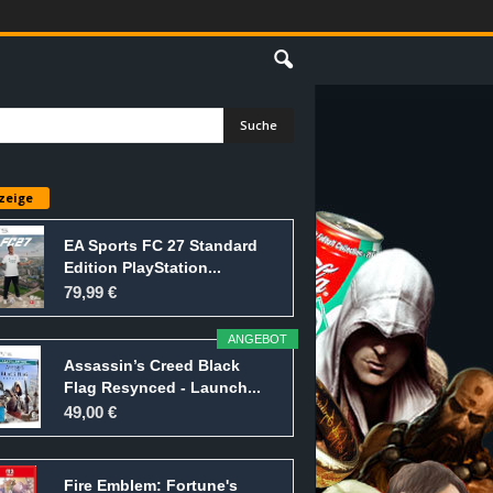
E
zeige
EA Sports FC 27 Standard
Edition PlayStation...
79,99 €
ANGEBOT
Assassin’s Creed Black
Flag Resynced - Launch...
49,00 €
Fire Emblem: Fortune's