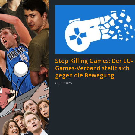
d
e
–
E
i
Stop Killing Games: Der EU-
Games-Verband stellt sich
n
gegen die Bewegung
a
6. Juli 2025
u
s
g
e