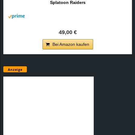
Splatoon Raiders
r
B
l
49,00 €
o
Bei Amazon kaufen
g
!
Anzeige