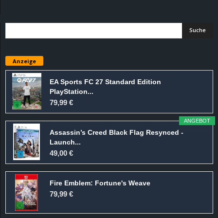
d
e
–
Anzeige
E
EA Sports FC 27 Standard Edition
PlayStation...
i
79,99 €
n
ANGEBOT
Assassin’s Creed Black Flag Resynced -
a
Launch...
49,00 €
u
Fire Emblem: Fortune's Weave
s
79,99 €
g