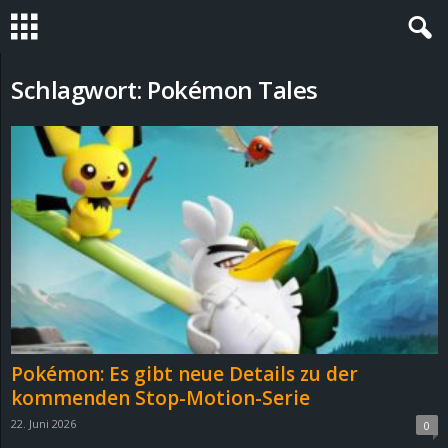
S
Schlagwort: Pokémon Tales
t
e
v
i
n
h
Pokémon: Es gibt neue Details zu der
o
kommenden Stop-Motion-Serie
22. Juni 2026
0
.