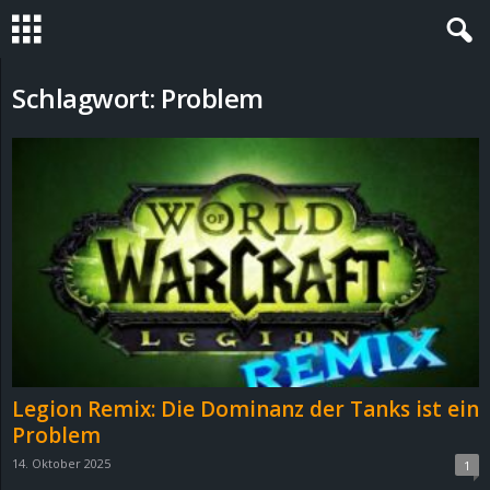
S
Schlagwort: Problem
t
e
v
i
n
h
Legion Remix: Die Dominanz der Tanks ist ein
o
Problem
14. Oktober 2025
1
.