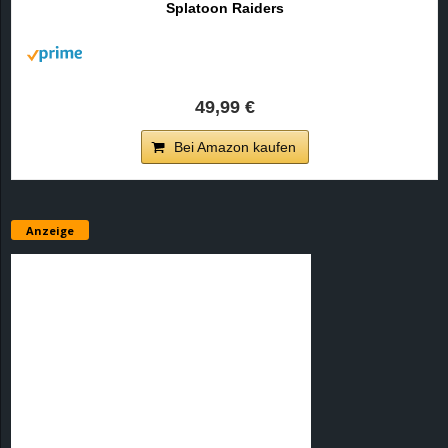
Splatoon Raiders
r
B
l
49,99 €
o
Bei Amazon kaufen
g
!
Anzeige