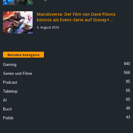
Mandoverse: Der Film von Dave Filonis
könnte als Event-Serie auf Disney+...
6. August 2026
Beliebte Kategorie
940
Gaming
566
Serien und Filme
85
Podcast
66
Tabletop
60
AI
48
Buch
43
Politik