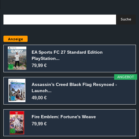
d
e
–
Anzeige
E
EA Sports FC 27 Standard Edition
PlayStation...
i
79,99 €
n
ANGEBOT
Assassin’s Creed Black Flag Resynced -
a
Launch...
49,00 €
u
Fire Emblem: Fortune's Weave
s
79,99 €
g