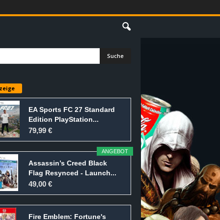
E
zeige
EA Sports FC 27 Standard
Edition PlayStation...
79,99 €
ANGEBOT
Assassin’s Creed Black
Flag Resynced - Launch...
49,00 €
Fire Emblem: Fortune's