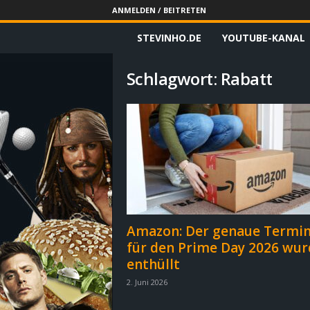
ANMELDEN / BEITRETEN
STEVINHO.DE
YOUTUBE-KANAL
S
t
Schlagwort: Rabatt
e
v
i
n
h
Amazon: Der genaue Termi
für den Prime Day 2026 wur
o
enthüllt
.
2. Juni 2026