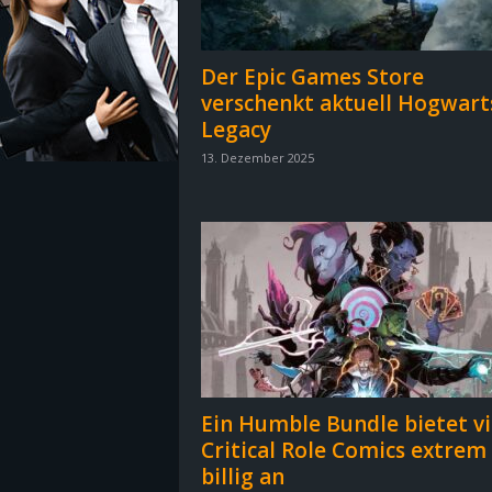
z
Der Epic Games Store
e
verschenkt aktuell Hogwart
Legacy
i
13. Dezember 2025
c
h
n
e
t
Ein Humble Bundle bietet vi
e
Critical Role Comics extrem
billig an
r