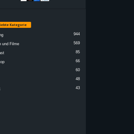
iebte Kategorie
944
ng
569
n und Filme
85
st
66
top
60
48
43
k