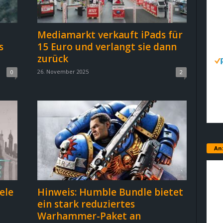
Mediamarkt verkauft iPads für
s
15 Euro und verlangt sie dann
zurück
26. November 2025
0
2
An
ele
Hinweis: Humble Bundle bietet
ein stark reduziertes
Warhammer-Paket an