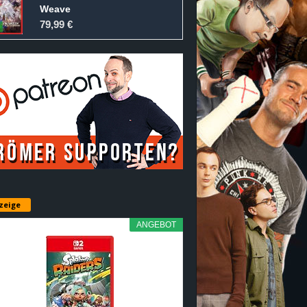
Weave
79,99 €
zeige
ANGEBOT