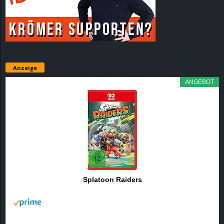
r
B
l
Anzeige
o
ANGEBOT
g
!
Splatoon Raiders