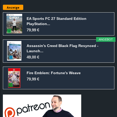
e
Anzeige
z
EA Sports FC 27 Standard Edition
PlayStation...
e
79,99 €
i
ANGEBOT
Assassin’s Creed Black Flag Resynced -
c
Launch...
49,00 €
h
Fire Emblem: Fortune's Weave
n
79,99 €
e
t
e