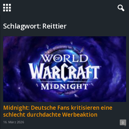
S
Schlagwort: Reittier
t
e
v
i
n
h
Midnight: Deutsche Fans kritisieren eine
o
schlecht durchdachte Werbeaktion
16. März 2026
0
.