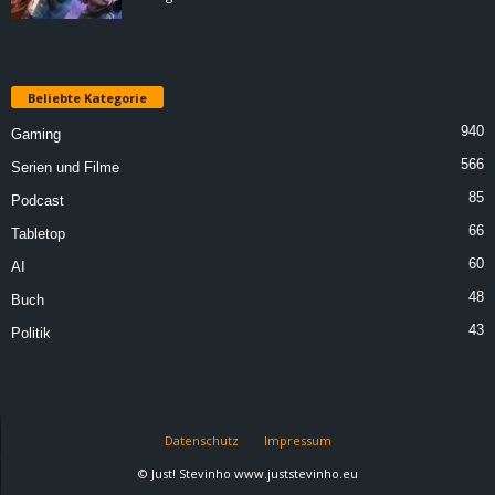
Beliebte Kategorie
940
Gaming
566
Serien und Filme
85
Podcast
66
Tabletop
60
AI
48
Buch
43
Politik
Datenschutz
Impressum
© Just! Stevinho www.juststevinho.eu