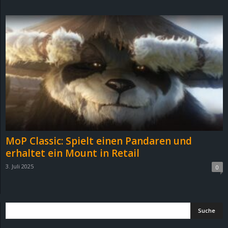
d
e
–
E
i
n
MoP Classic: Spielt einen Pandaren und
a
erhaltet ein Mount in Retail
3. Juli 2025
0
u
s
g