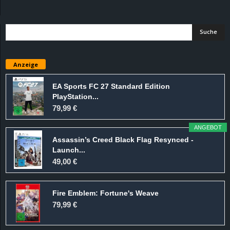
d
e
–
Anzeige
E
EA Sports FC 27 Standard Edition
PlayStation...
i
79,99 €
n
ANGEBOT
Assassin’s Creed Black Flag Resynced -
a
Launch...
49,00 €
u
Fire Emblem: Fortune's Weave
s
79,99 €
g