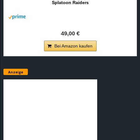
Splatoon Raiders
r
B
l
49,00 €
o
Bei Amazon kaufen
g
!
Anzeige