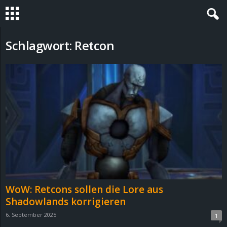
S
Schlagwort: Retcon
t
e
v
i
n
h
WoW: Retcons sollen die Lore aus
o
Shadowlands korrigieren
6. September 2025
1
.