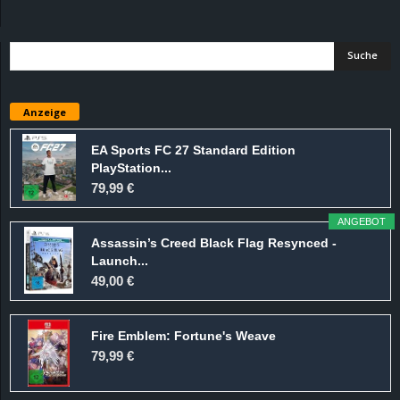
d
e
–
Anzeige
E
EA Sports FC 27 Standard Edition
PlayStation...
i
79,99 €
n
ANGEBOT
Assassin’s Creed Black Flag Resynced -
a
Launch...
49,00 €
u
Fire Emblem: Fortune's Weave
s
79,99 €
g