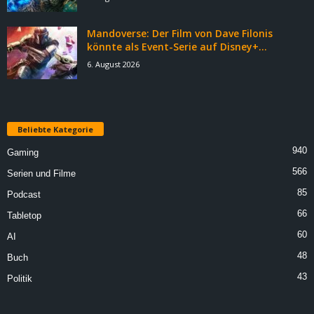
Mandoverse: Der Film von Dave Filonis
könnte als Event-Serie auf Disney+...
6. August 2026
Beliebte Kategorie
940
Gaming
566
Serien und Filme
85
Podcast
66
Tabletop
60
AI
48
Buch
43
Politik