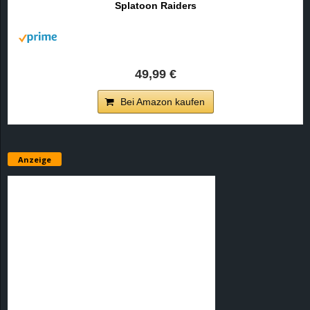
Splatoon Raiders
r
B
l
49,99 €
o
Bei Amazon kaufen
g
!
Anzeige