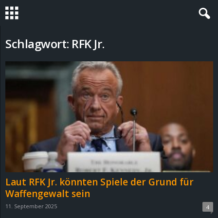
S
Schlagwort: RFK Jr.
t
e
v
i
n
h
Laut RFK Jr. könnten Spiele der Grund für
o
Waffengewalt sein
11. September 2025
4
.