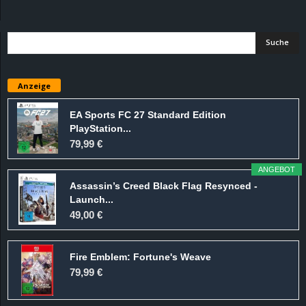
d
e
–
Anzeige
E
EA Sports FC 27 Standard Edition
PlayStation...
i
79,99 €
n
ANGEBOT
Assassin’s Creed Black Flag Resynced -
a
Launch...
49,00 €
u
Fire Emblem: Fortune's Weave
s
79,99 €
g