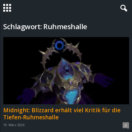
S
Schlagwort: Ruhmeshalle
t
e
v
i
n
h
Midnight: Blizzard erhält viel Kritik für die
o
Tiefen-Ruhmeshalle
19. März 2026
0
.