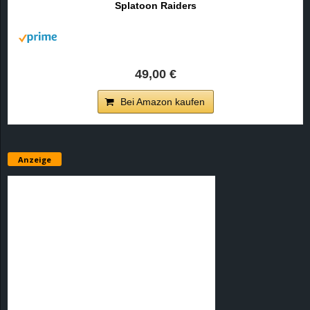
Splatoon Raiders
r
B
l
49,00 €
o
Bei Amazon kaufen
g
!
Anzeige