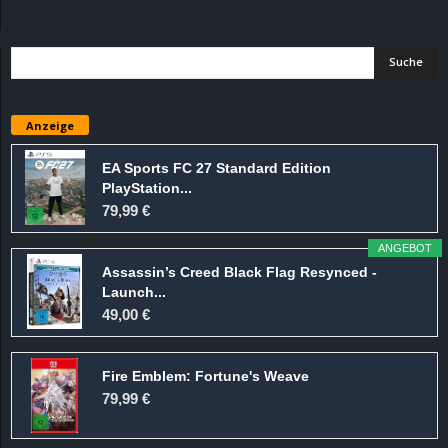
d
e
–
Anzeige
E
EA Sports FC 27 Standard Edition
PlayStation...
i
79,99 €
n
ANGEBOT
Assassin’s Creed Black Flag Resynced -
a
Launch...
49,00 €
u
Fire Emblem: Fortune's Weave
s
79,99 €
g