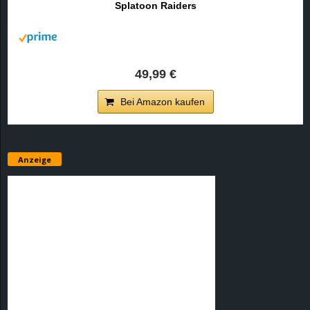
Splatoon Raiders
r
B
l
49,99 €
o
Bei Amazon kaufen
g
!
Anzeige