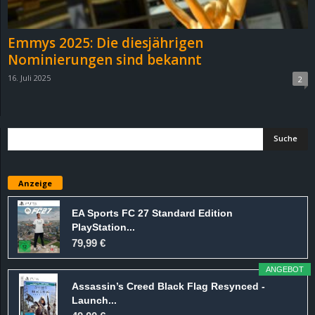
r
B
Emmys 2025: Die diesjährigen
Nominierungen sind bekannt
l
16. Juli 2025
2
o
g
!
Anzeige
EA Sports FC 27 Standard Edition
PlayStation...
79,99 €
ANGEBOT
Assassin’s Creed Black Flag Resynced -
Launch...