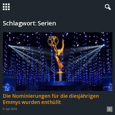
S
Schlagwort: Serien
t
e
v
i
n
h
Die Nominierungen für die diesjährigen
o
Emmys wurden enthüllt
9. Juli 2026
0
.