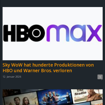
d
e
–
E
i
n
Sky WoW hat hunderte Produktionen von
a
HBO und Warner Bros. verloren
12. Januar 2026
1
u
s
g