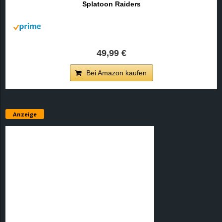
Splatoon Raiders
r
B
l
49,99 €
o
Bei Amazon kaufen
g
!
Anzeige