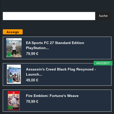
d
e
–
Anzeige
E
EA Sports FC 27 Standard Edition
PlayStation...
i
79,99 €
n
ANGEBOT
Assassin’s Creed Black Flag Resynced -
a
Launch...
49,00 €
u
Fire Emblem: Fortune's Weave
s
79,99 €
g