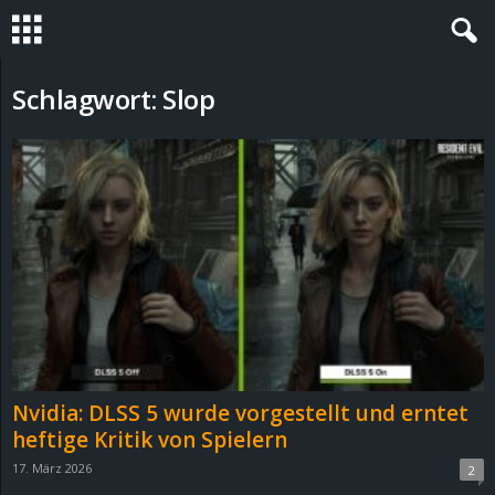
S
Schlagwort: Slop
t
e
v
i
n
h
Nvidia: DLSS 5 wurde vorgestellt und erntet
o
heftige Kritik von Spielern
17. März 2026
2
.