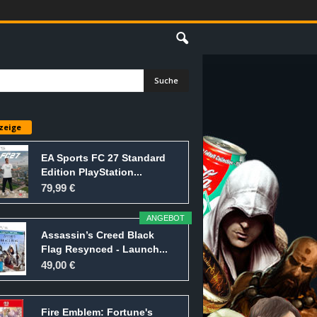
E
zeige
EA Sports FC 27 Standard
Edition PlayStation...
79,99 €
ANGEBOT
Assassin’s Creed Black
Flag Resynced - Launch...
49,00 €
Fire Emblem: Fortune's