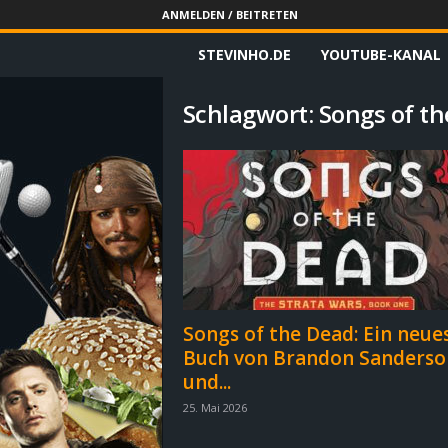
ANMELDEN / BEITRETEN
STEVINHO.DE
YOUTUBE-KANAL
S
t
Schlagwort: Songs of t
e
v
i
n
h
Songs of the Dead: Ein neue
Buch von Brandon Sanderso
o
und...
.
25. Mai 2026