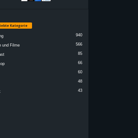
iebte Kategorie
940
ng
566
n und Filme
85
st
66
top
60
48
43
k