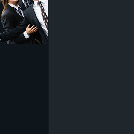
z
e
i
c
h
n
e
t
e
r