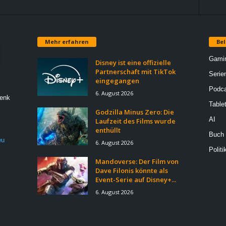
Mehr erfahren
Bel
Gami
Disney ist eine offizielle
Partnerschaft mit TikTok
Serie
eingegangen
Podca
6. August 2026
Denk
Table
Godzilla Minus Zero: Die
AI
Laufzeit des Films wurde
enthüllt
Buch
eu
6. August 2026
Politi
Mandoverse: Der Film von
Dave Filonis könnte als
Event-Serie auf Disney+...
6. August 2026