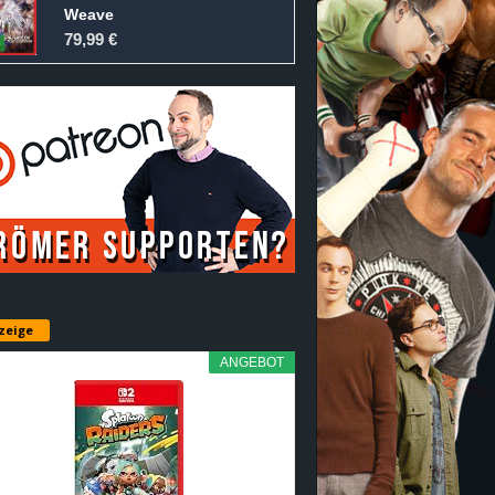
Weave
79,99 €
zeige
ANGEBOT