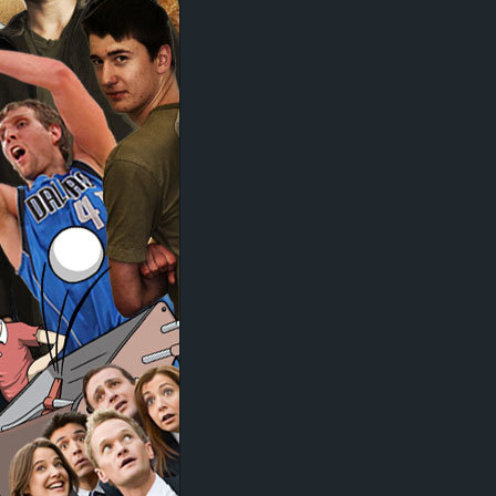
d
e
–
E
i
n
a
u
s
g
e