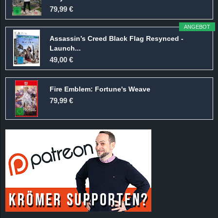
r
79,99 €
B
ANGEBOT
Assassin’s Creed Black Flag Resynced -
l
Launch...
49,00 €
o
Fire Emblem: Fortune's Weave
g
79,99 €
!