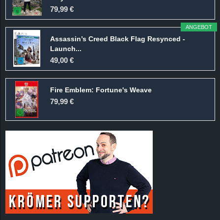
r
79,99 €
B
ANGEBOT
Assassin’s Creed Black Flag Resynced -
l
Launch...
49,00 €
o
Fire Emblem: Fortune's Weave
g
79,99 €
!