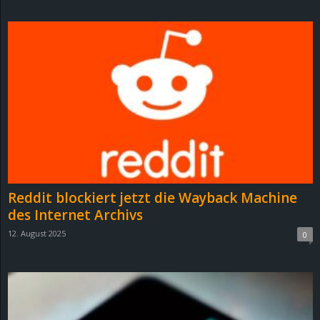
d
e
–
E
i
n
Reddit blockiert jetzt die Wayback Machine
a
des Internet Archivs
12. August 2025
0
u
s
g