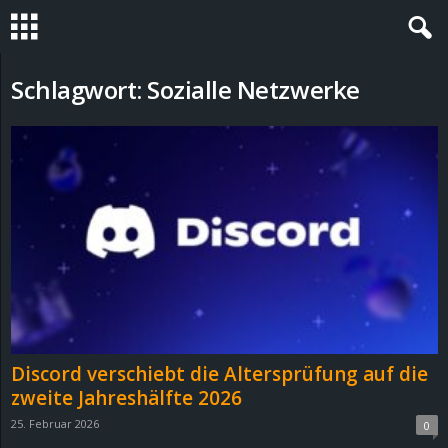
S
Schlagwort: Sozialle Netzwerke
t
e
v
i
n
h
Discord verschiebt die Altersprüfung auf die
o
zweite Jahreshälfte 2026
25. Februar 2026
0
.