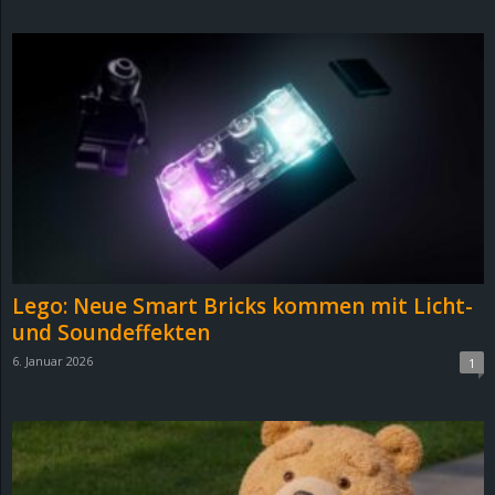
d
e
–
E
i
n
Lego: Neue Smart Bricks kommen mit Licht-
a
und Soundeffekten
6. Januar 2026
1
u
s
g