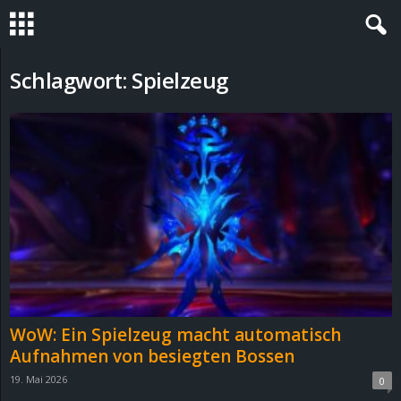
S
Schlagwort: Spielzeug
t
e
v
i
n
h
WoW: Ein Spielzeug macht automatisch
o
Aufnahmen von besiegten Bossen
19. Mai 2026
0
.