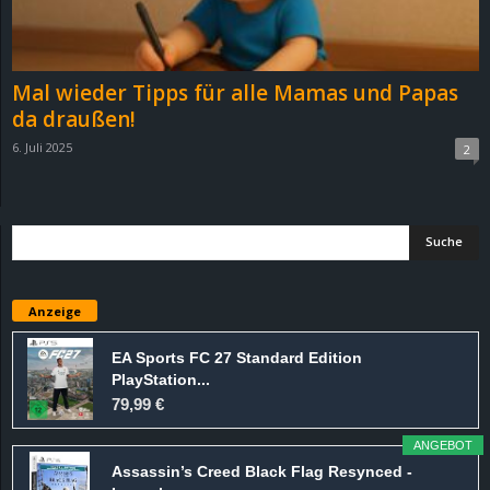
r
B
Mal wieder Tipps für alle Mamas und Papas
l
da draußen!
6. Juli 2025
2
o
g
!
Anzeige
EA Sports FC 27 Standard Edition
PlayStation...
79,99 €
ANGEBOT
Assassin’s Creed Black Flag Resynced -