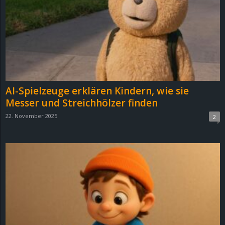
e
z
e
i
AI-Spielzeuge erklären Kindern, wie sie
c
Messer und Streichhölzer finden
22. November 2025
2
h
n
e
t
e