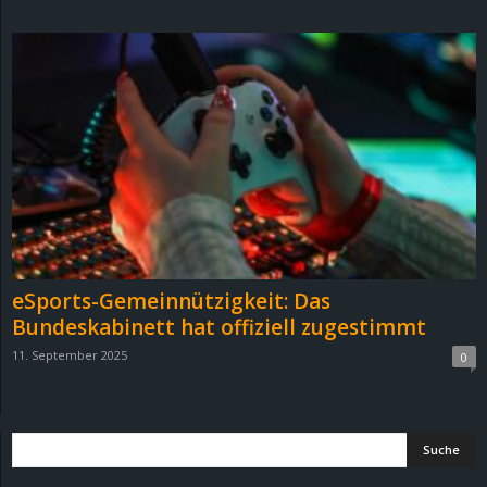
d
e
–
E
i
n
eSports-Gemeinnützigkeit: Das
a
Bundeskabinett hat offiziell zugestimmt
11. September 2025
0
u
s
g