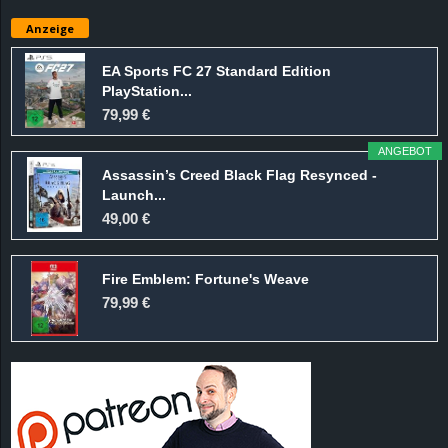
e
Anzeige
z
EA Sports FC 27 Standard Edition
PlayStation...
e
79,99 €
i
ANGEBOT
Assassin’s Creed Black Flag Resynced -
c
Launch...
49,00 €
h
Fire Emblem: Fortune's Weave
n
79,99 €
e
t
e