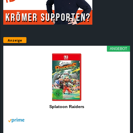
r
B
l
Anzeige
o
ANGEBOT
g
!
Splatoon Raiders