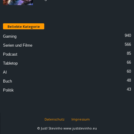
Beliebte Kategorie
940
Gaming
566
Serien und Filme
85
Podcast
66
Tabletop
60
AI
48
Buch
43
Politik
Datenschutz
Impressum
© Just! Stevinho www.juststevinho.eu