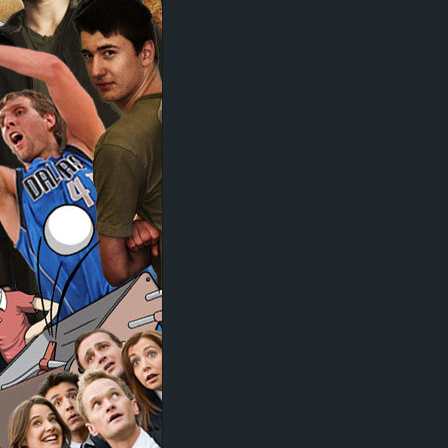
d
e
–
E
i
n
a
u
s
g
e