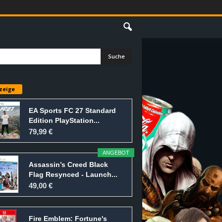
E
zeige
EA Sports FC 27 Standard
Edition PlayStation...
79,99 €
ANGEBOT
Assassin’s Creed Black
Flag Resynced - Launch...
49,00 €
Fire Emblem: Fortune's