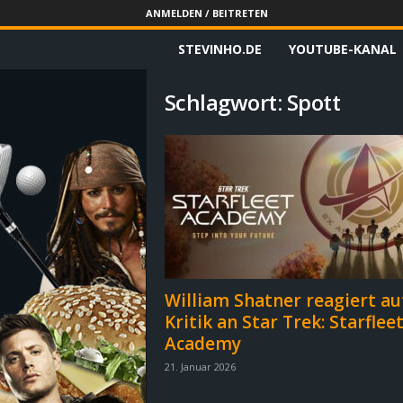
ANMELDEN / BEITRETEN
STEVINHO.DE
YOUTUBE-KANAL
S
t
Schlagwort: Spott
e
v
i
n
h
William Shatner reagiert au
Kritik an Star Trek: Starflee
o
Academy
.
21. Januar 2026