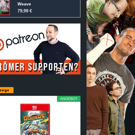
Weave
79,99 €
zeige
ANGEBOT