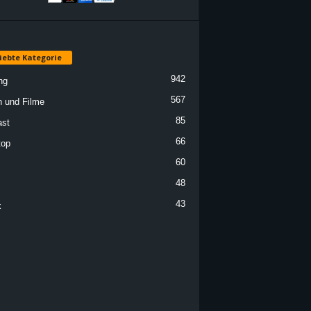
iebte Kategorie
942
ng
567
n und Filme
85
st
66
top
60
48
43
k