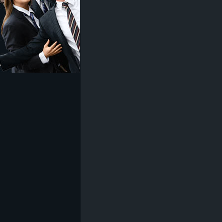
z
e
i
c
h
n
e
t
e
r