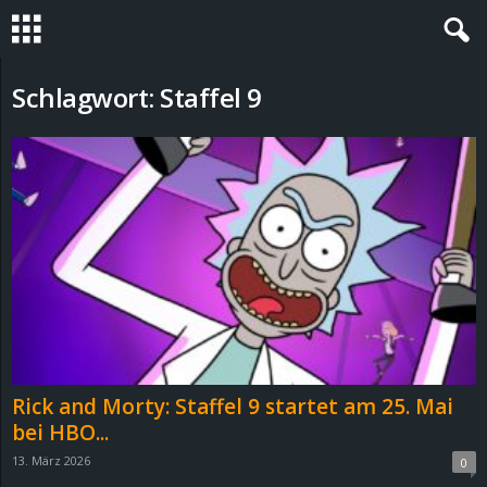
S
Schlagwort: Staffel 9
t
e
v
i
n
h
Rick and Morty: Staffel 9 startet am 25. Mai
o
bei HBO...
13. März 2026
0
.