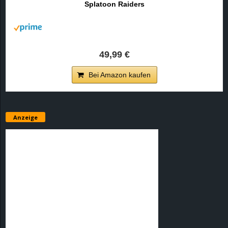
Splatoon Raiders
r
B
l
49,99 €
o
Bei Amazon kaufen
g
!
Anzeige