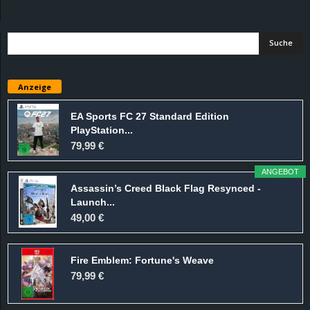
d
e
–
Anzeige
E
EA Sports FC 27 Standard Edition
PlayStation...
i
79,99 €
n
ANGEBOT
Assassin’s Creed Black Flag Resynced -
a
Launch...
49,00 €
u
Fire Emblem: Fortune's Weave
s
79,99 €
g