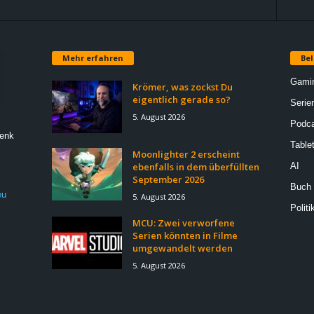
Mehr erfahren
Bel
Gami
Krömer, was zockst Du
eigentlich gerade so?
Serie
5. August 2026
Podca
Denk
Table
Moonlighter 2 erscheint
ebenfalls in dem überfüllten
AI
September 2026
Buch
eu
5. August 2026
Politi
MCU: Zwei verworfene
Serien könnten in Filme
umgewandelt werden
5. August 2026