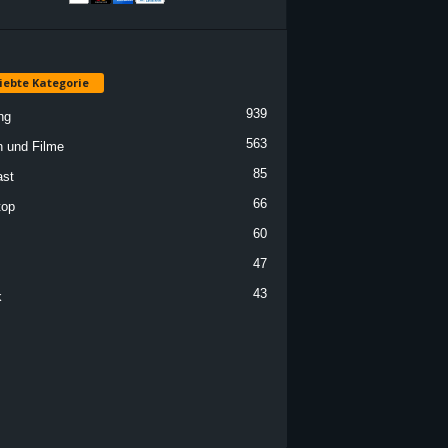
iebte Kategorie
939
ng
563
n und Filme
85
st
66
top
60
47
43
k