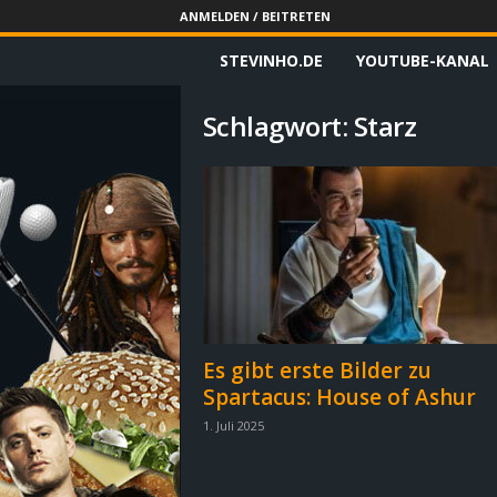
ANMELDEN / BEITRETEN
STEVINHO.DE
YOUTUBE-KANAL
S
t
Schlagwort: Starz
e
v
i
n
h
Es gibt erste Bilder zu
Spartacus: House of Ashur
o
1. Juli 2025
.