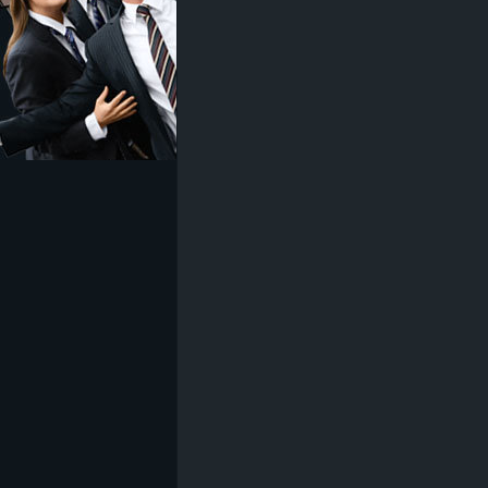
z
e
i
c
h
n
e
t
e
r