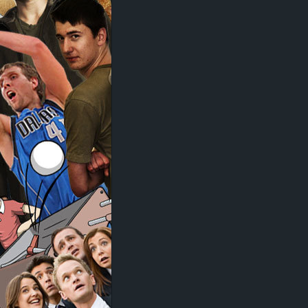
d
e
–
E
i
n
a
u
s
g
e