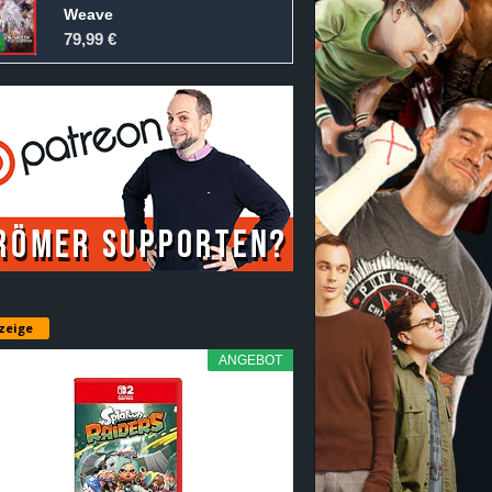
Weave
79,99 €
zeige
ANGEBOT