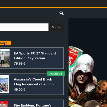
E
zeige
EA Sports FC 27 Standard
Edition PlayStation...
79,99 €
ANGEBOT
Assassin’s Creed Black
Flag Resynced - Launch...
49,00 €
Fire Emblem: Fortune's