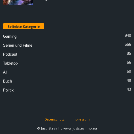
Beliebte Kategorie
940
Gaming
566
Serien und Filme
85
Podcast
66
Tabletop
60
AI
48
Buch
43
Politik
Datenschutz
Impressum
© Just! Stevinho www.juststevinho.eu