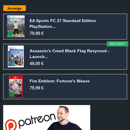
e
Anzeige
z
EA Sports FC 27 Standard Edition
PlayStation...
e
79,99 €
i
ANGEBOT
Assassin’s Creed Black Flag Resynced -
c
Launch...
49,00 €
h
Fire Emblem: Fortune's Weave
n
79,99 €
e
t
e