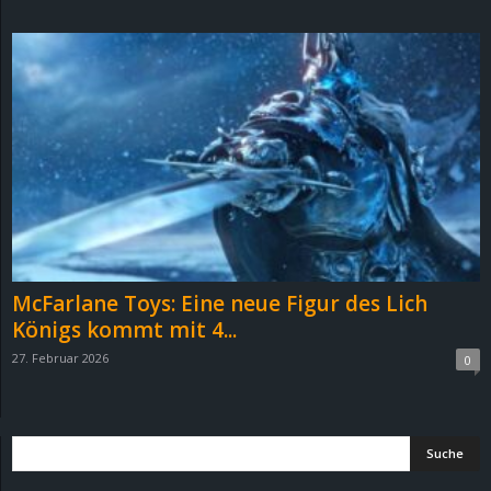
d
e
–
E
i
n
McFarlane Toys: Eine neue Figur des Lich
a
Königs kommt mit 4...
27. Februar 2026
0
u
s
g