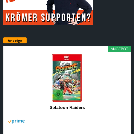
r
B
l
Anzeige
o
ANGEBOT
g
!
Splatoon Raiders