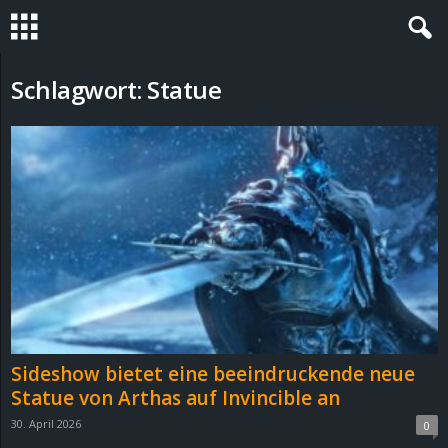
S
Schlagwort: Statue
t
e
v
i
n
h
Sideshow bietet eine beeindruckende neue
o
Statue von Arthas auf Invincible an
30. April 2026
0
.