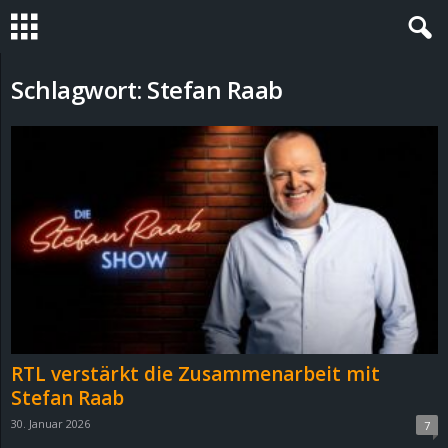
S
Schlagwort: Stefan Raab
t
e
v
i
n
h
RTL verstärkt die Zusammenarbeit mit
o
Stefan Raab
30. Januar 2026
7
.