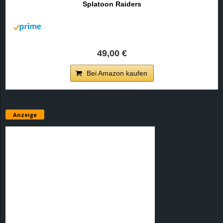
Splatoon Raiders
r
B
l
49,00 €
o
Bei Amazon kaufen
g
!
Anzeige