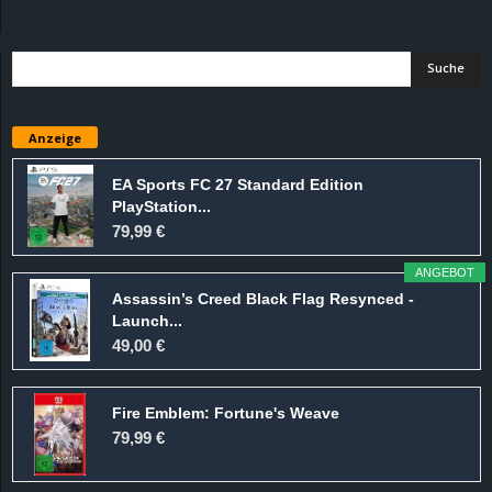
d
e
–
Anzeige
E
EA Sports FC 27 Standard Edition
PlayStation...
i
79,99 €
n
ANGEBOT
Assassin’s Creed Black Flag Resynced -
a
Launch...
49,00 €
u
Fire Emblem: Fortune's Weave
s
79,99 €
g