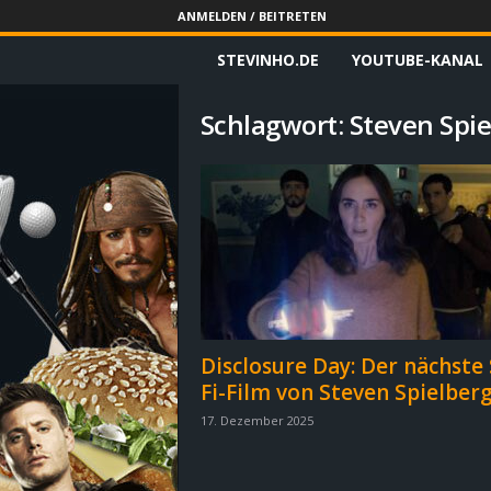
ANMELDEN / BEITRETEN
STEVINHO.DE
YOUTUBE-KANAL
S
t
Schlagwort: Steven Spi
e
v
i
n
h
Disclosure Day: Der nächste 
Fi-Film von Steven Spielber
o
17. Dezember 2025
.