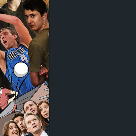
d
e
–
E
i
n
a
u
s
g
e