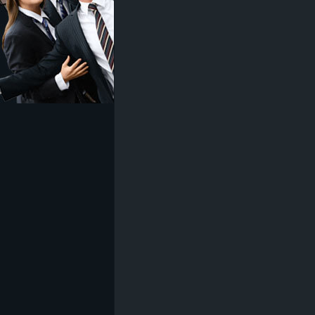
z
e
i
c
h
n
e
t
e
r