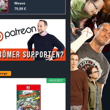
Weave
79,99 €
zeige
ANGEBOT