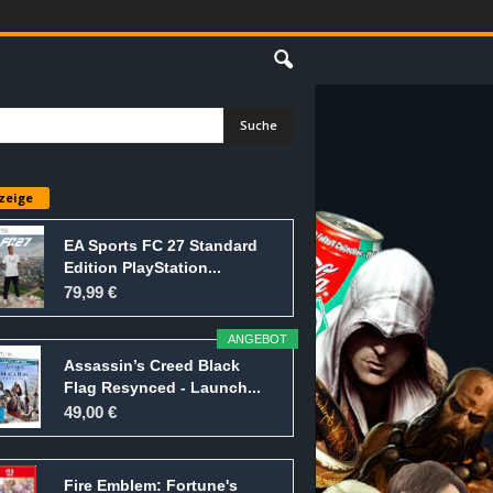
E
zeige
EA Sports FC 27 Standard
Edition PlayStation...
79,99 €
ANGEBOT
Assassin’s Creed Black
Flag Resynced - Launch...
49,00 €
Fire Emblem: Fortune's