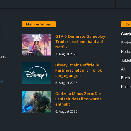
Mehr erfahren
Bel
Gami
GTA 6: Der erste Gameplay-
Trailer erscheint bald auf
Serie
Netflix
Podca
7. August 2026
Denk
Table
Disney ist eine offizielle
AI
Partnerschaft mit TikTok
eingegangen
Buch
eu
6. August 2026
Politi
Godzilla Minus Zero: Die
Laufzeit des Films wurde
enthüllt
6. August 2026