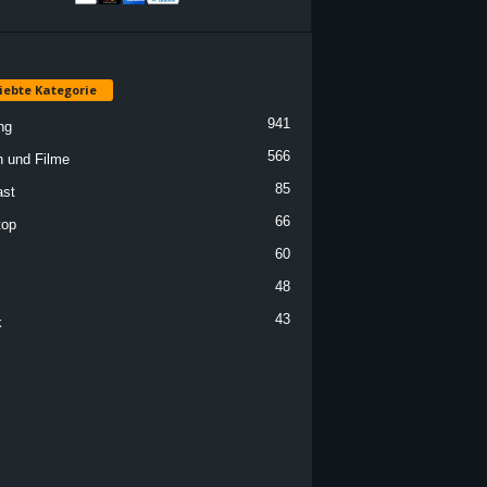
iebte Kategorie
941
ng
566
n und Filme
85
st
66
top
60
48
43
k