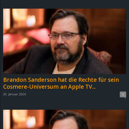
d
e
–
E
i
n
Brandon Sanderson hat die Rechte für sein
a
Cosmere-Universum an Apple TV...
29. Januar 2026
1
u
s
g