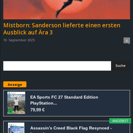
r
B
Mistborn: Sanderson lieferte einen ersten
l
Ausblick auf Ära 3
10. September 2025
6
o
g
!
Anzeige
EA Sports FC 27 Standard Edition
PlayStation...
79,99 €
ANGEBOT
Assassin’s Creed Black Flag Resynced -