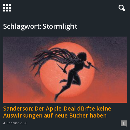
S
Schlagwort: Stormlight
t
e
v
i
n
h
Sanderson: Der Apple-Deal dürfte keine
o
Auswirkungen auf neue Bücher haben
4. Februar 2026
3
.