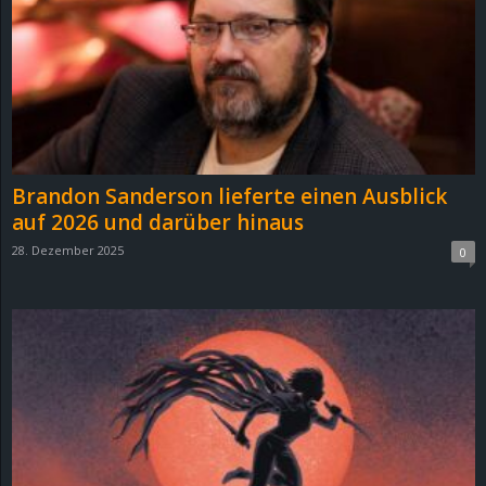
e
z
e
i
Brandon Sanderson lieferte einen Ausblick
c
auf 2026 und darüber hinaus
28. Dezember 2025
0
h
n
e
t
e