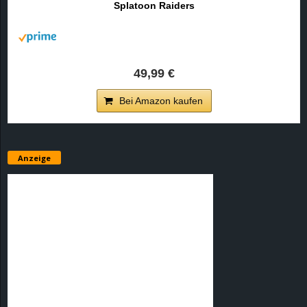
Splatoon Raiders
r
B
l
49,99 €
o
Bei Amazon kaufen
g
!
Anzeige