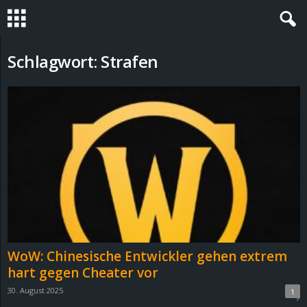
S
Schlagwort: Strafen
t
e
v
i
n
h
WoW: Chinesische Entwickler gehen extrem
o
hart gegen Cheater vor
30. August 2025
1
.