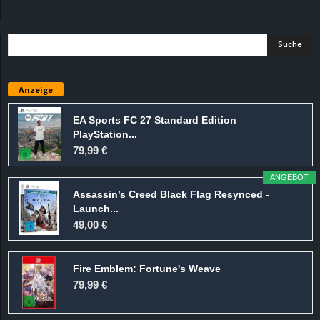
d
e
–
Anzeige
E
EA Sports FC 27 Standard Edition
PlayStation...
i
79,99 €
n
ANGEBOT
Assassin’s Creed Black Flag Resynced -
a
Launch...
49,00 €
u
Fire Emblem: Fortune's Weave
s
79,99 €
g