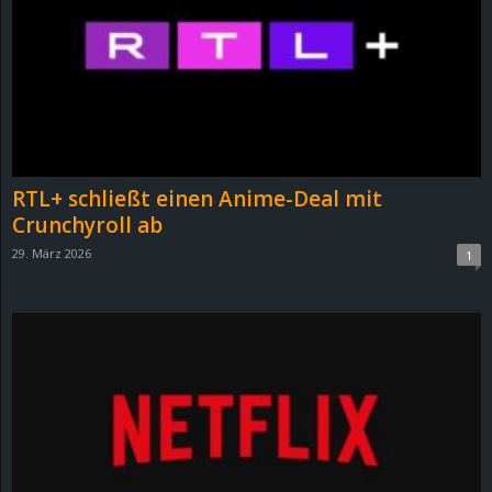
e
z
e
i
RTL+ schließt einen Anime-Deal mit
c
Crunchyroll ab
29. März 2026
1
h
n
e
t
e