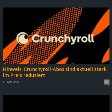
d
e
–
E
i
n
Hinweis: Crunchyroll-Abos sind aktuell stark
a
im Preis reduziert
11. Mai 2026
2
u
s
g