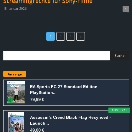
Streamingrechte für Sony‑Filme
18. Januar 2026
1
1
2
3
Anzeige
EA Sports FC 27 Standard Edition
PlayStation...
79,99 €
ANGEBOT
Assassin’s Creed Black Flag Resynced -
Launch...
49,00 €