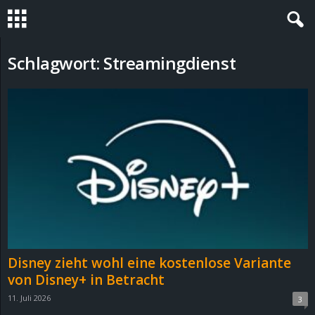
S
Schlagwort: Streamingdienst
t
e
v
i
n
h
Disney zieht wohl eine kostenlose Variante
o
von Disney+ in Betracht
11. Juli 2026
3
.