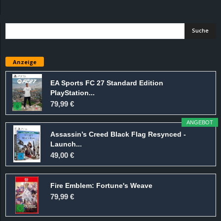
d
e
–
Anzeige
E
EA Sports FC 27 Standard Edition
PlayStation...
i
79,99 €
n
ANGEBOT
Assassin’s Creed Black Flag Resynced -
a
Launch...
49,00 €
u
Fire Emblem: Fortune's Weave
s
79,99 €
g