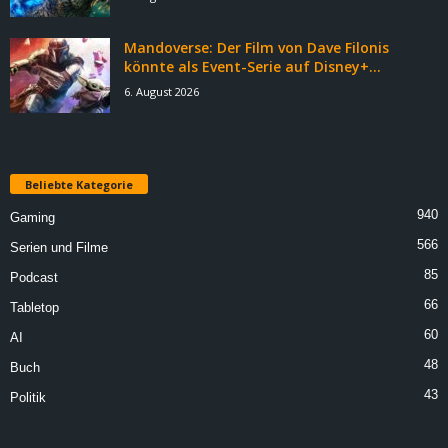
Mandoverse: Der Film von Dave Filonis
könnte als Event-Serie auf Disney+...
6. August 2026
Beliebte Kategorie
940
Gaming
566
Serien und Filme
85
Podcast
66
Tabletop
60
AI
48
Buch
43
Politik