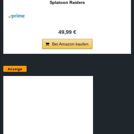
Splatoon Raiders
r
B
l
49,99 €
o
Bei Amazon kaufen
g
!
Anzeige