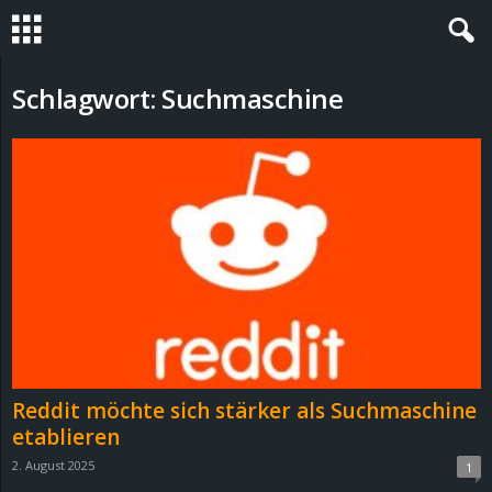
S
Schlagwort: Suchmaschine
t
e
v
i
n
h
Reddit möchte sich stärker als Suchmaschine
o
etablieren
2. August 2025
1
.