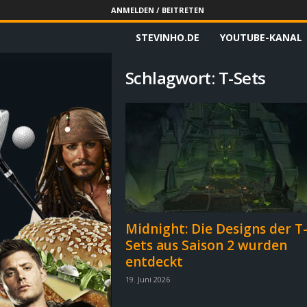
ANMELDEN / BEITRETEN
STEVINHO.DE
YOUTUBE-KANAL
S
t
Schlagwort: T-Sets
e
v
i
n
h
Midnight: Die Designs der T
Sets aus Saison 2 wurden
o
entdeckt
.
19. Juni 2026