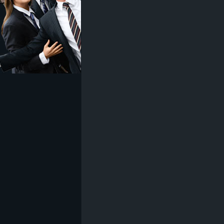
z
e
i
c
h
n
e
t
e
r