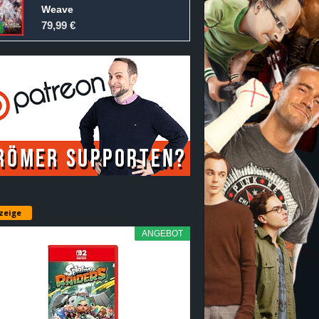
Weave
79,99 €
zeige
ANGEBOT