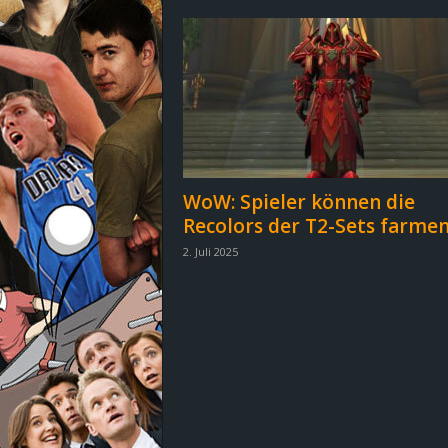
d
e
–
E
i
WoW: Spieler können die
Recolors der T2-Sets farme
n
2. Juli 2025
a
u
s
g
e