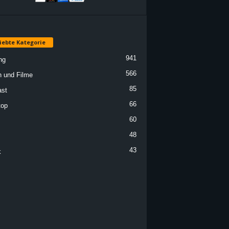
iebte Kategorie
941
ng
566
n und Filme
85
st
66
top
60
48
43
k