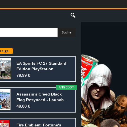
E
zeige
EA Sports FC 27 Standard
Edition PlayStation...
79,99 €
ANGEBOT
Assassin’s Creed Black
Flag Resynced - Launch...
49,00 €
Fire Emblem: Fortune's