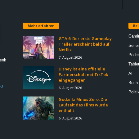
Mehr erfahren
Bel
Gami
GTA 6: Der erste Gameplay-
Trailer erscheint bald auf
Serie
Netflix
Podca
7. August 2026
Denk
Table
Disney ist eine offizielle
AI
Partnerschaft mit TikTok
eingegangen
Buch
eu
6. August 2026
Politi
Godzilla Minus Zero: Die
Laufzeit des Films wurde
enthüllt
6. August 2026