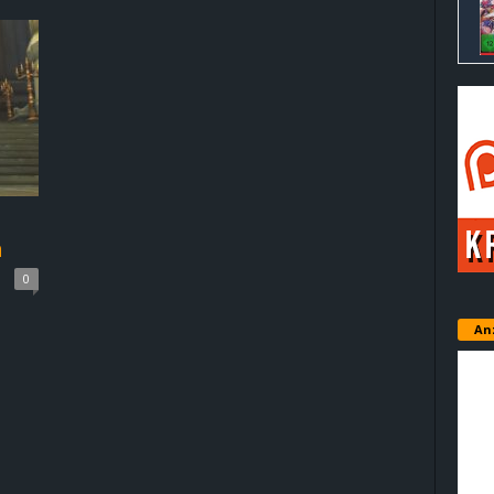
n
0
An