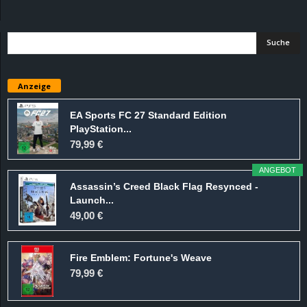
d
e
–
Anzeige
E
EA Sports FC 27 Standard Edition
PlayStation...
i
79,99 €
n
ANGEBOT
Assassin’s Creed Black Flag Resynced -
a
Launch...
49,00 €
u
Fire Emblem: Fortune's Weave
s
79,99 €
g