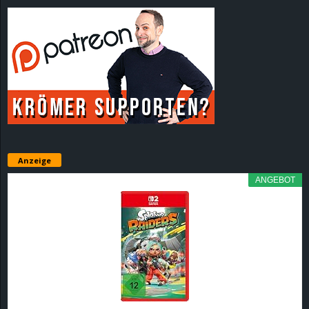
e
z
e
i
c
Anzeige
h
ANGEBOT
n
e
t
e