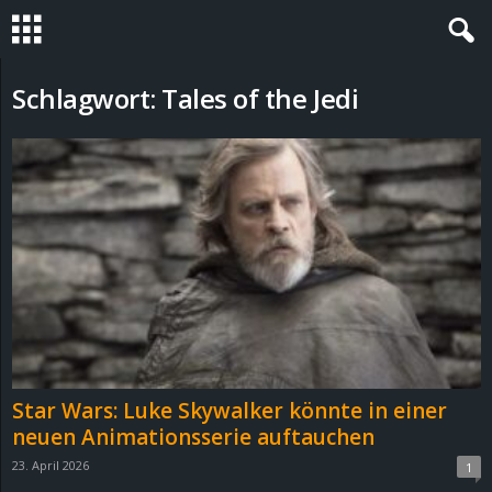
S
Schlagwort: Tales of the Jedi
t
e
v
i
n
h
Star Wars: Luke Skywalker könnte in einer
o
neuen Animationsserie auftauchen
23. April 2026
1
.