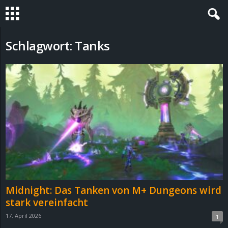
S
Schlagwort: Tanks
t
e
v
i
n
h
Midnight: Das Tanken von M+ Dungeons wird
o
stark vereinfacht
17. April 2026
1
.