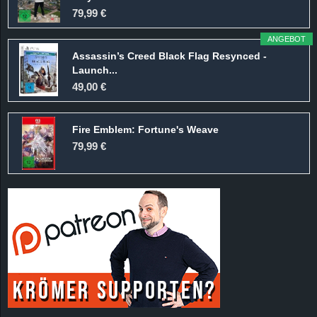
r
79,99 €
B
ANGEBOT
Assassin’s Creed Black Flag Resynced -
l
Launch...
49,00 €
o
Fire Emblem: Fortune's Weave
g
79,99 €
!