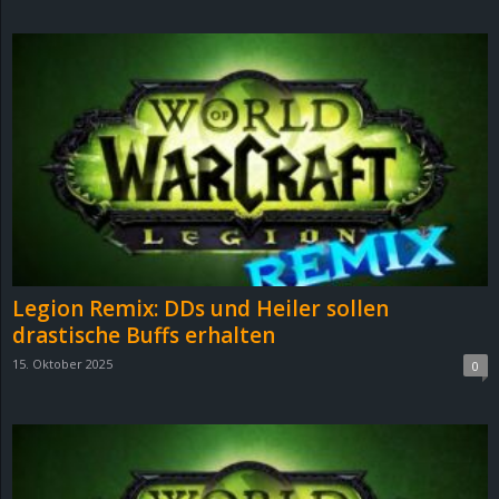
d
e
–
E
i
n
Legion Remix: DDs und Heiler sollen
a
drastische Buffs erhalten
15. Oktober 2025
0
u
s
g