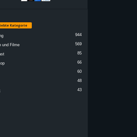
iebte Kategorie
944
ng
569
n und Filme
85
st
66
top
60
48
43
k