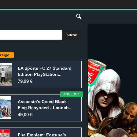
E
zeige
EA Sports FC 27 Standard
Edition PlayStation...
79,99 €
ANGEBOT
Assassin’s Creed Black
Flag Resynced - Launch...
49,00 €
Fire Emblem: Fortune's