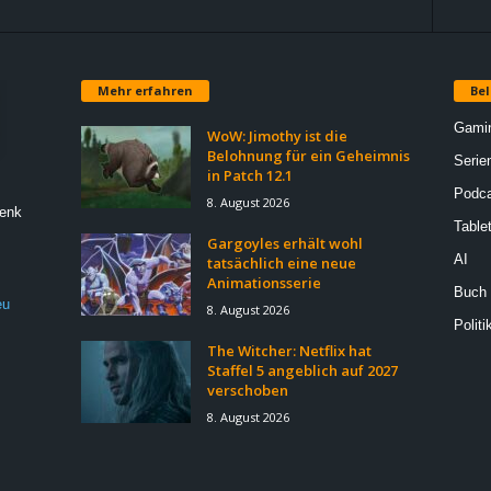
Mehr erfahren
Bel
Gami
WoW: Jimothy ist die
Belohnung für ein Geheimnis
Serie
in Patch 12.1
Podca
8. August 2026
Denk
Table
Gargoyles erhält wohl
AI
tatsächlich eine neue
Animationsserie
Buch
eu
8. August 2026
Politi
The Witcher: Netflix hat
Staffel 5 angeblich auf 2027
verschoben
8. August 2026