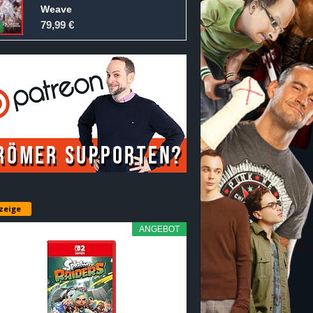
Weave
79,99 €
zeige
ANGEBOT