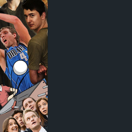
d
e
–
E
i
n
a
u
s
g
e