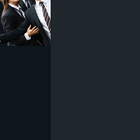
z
e
i
c
h
n
e
t
e
r