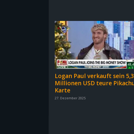
B
l
o
g
!
Logan Paul verkauft sein 5,3
Millionen USD teure Pikach
Karte
27. Dezember 2025