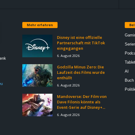
Mehr erfahren
Bel
Gami
Disney ist eine offizielle
Partnerschaft mit TikTok
Serie
eingegangen
Podca
6. August 2026
Denk
Table
Godzilla Minus Zero: Die
AI
Laufzeit des Films wurde
enthüllt
Buch
eu
6. August 2026
Politi
Mandoverse: Der Film von
Dave Filonis könnte als
Event-Serie auf Disney+...
6. August 2026