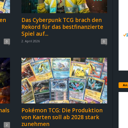
en
Das Cyberpunk TCG brach den
Rekord für das bestfinanzierte
Spiel auf...
2. April 2026
0
0
An
mals
Pokémon TCG: Die Produktion
von Karten soll ab 2028 stark
zunehmen
2