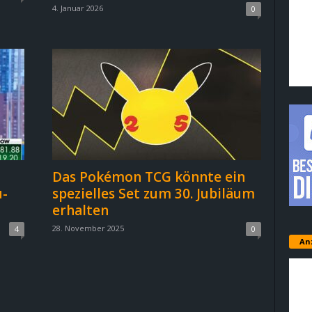
4. Januar 2026
0
Das Pokémon TCG könnte ein
u-
spezielles Set zum 30. Jubiläum
erhalten
28. November 2025
4
0
An