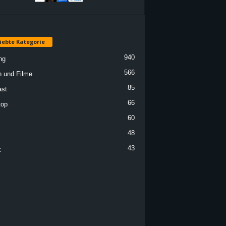
iebte Kategorie
940
ng
566
n und Filme
85
st
66
top
60
48
43
k