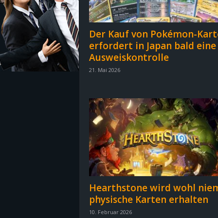
z
Der Kauf von Pokémon-Kart
e
erfordert in Japan bald eine
Ausweiskontrolle
i
21. Mai 2026
c
h
n
e
t
Hearthstone wird wohl nie
e
physische Karten erhalten
r
10. Februar 2026