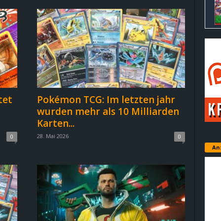
tet
Pokémon TCG: Im letzten jahr
wurden mehr als 10 Milliarden
Karten...
28. Mai 2026
0
0
An