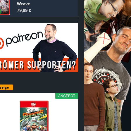
Weave
79,99 €
zeige
ANGEBOT