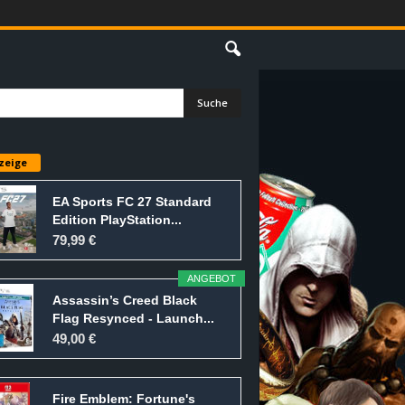
E
zeige
EA Sports FC 27 Standard
Edition PlayStation...
79,99 €
ANGEBOT
Assassin’s Creed Black
Flag Resynced - Launch...
49,00 €
Fire Emblem: Fortune's