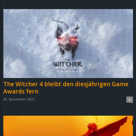
d
e
–
E
i
n
The Witcher 4 bleibt den diesjährigen Game
a
Awards fern
30. November 2025
0
u
s
g