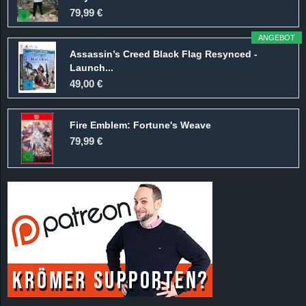
r
79,99 €
B
ANGEBOT
Assassin’s Creed Black Flag Resynced -
l
Launch...
49,00 €
o
Fire Emblem: Fortune's Weave
g
79,99 €
!