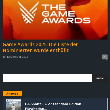
e
z
e
i
Game Awards 2025: Die Liste der
c
Nominierten wurde enthüllt
18. November 2025
1
h
n
e
t
Anzeige
e
EA Sports FC 27 Standard Edition
PlayStation...