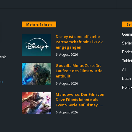
Mehr erfahren
Bel
Gami
Disney ist eine offizielle
Partnerschaft mit TikTok
Serie
eingegangen
Podca
6. August 2026
Denk
Table
Godzilla Minus Zero: Die
AI
Laufzeit des Films wurde
enthüllt
Buch
eu
6. August 2026
Politi
Mandoverse: Der Film von
Dave Filonis könnte als
Event-Serie auf Disney+...
6. August 2026