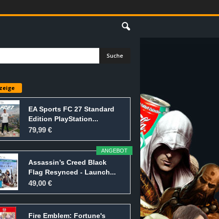
E
zeige
EA Sports FC 27 Standard
Edition PlayStation...
79,99 €
ANGEBOT
Assassin’s Creed Black
Flag Resynced - Launch...
49,00 €
Fire Emblem: Fortune's