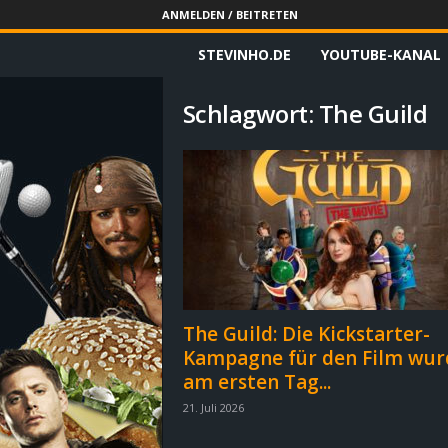
ANMELDEN / BEITRETEN
STEVINHO.DE
YOUTUBE-KANAL
S
t
Schlagwort: The Guild
e
v
i
n
h
The Guild: Die Kickstarter-
Kampagne für den Film wur
o
am ersten Tag...
.
21. Juli 2026