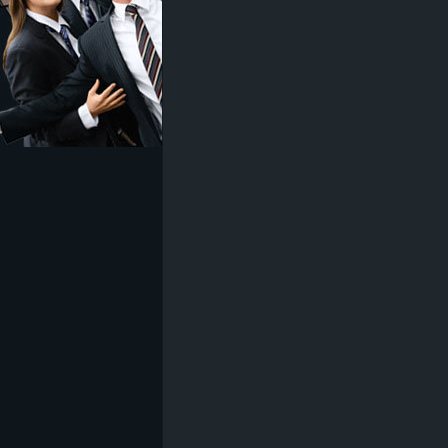
z
e
i
c
h
n
e
t
e
r