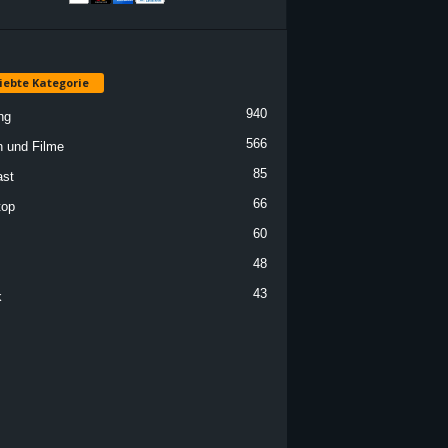
iebte Kategorie
940
ng
566
n und Filme
85
st
66
top
60
48
43
k