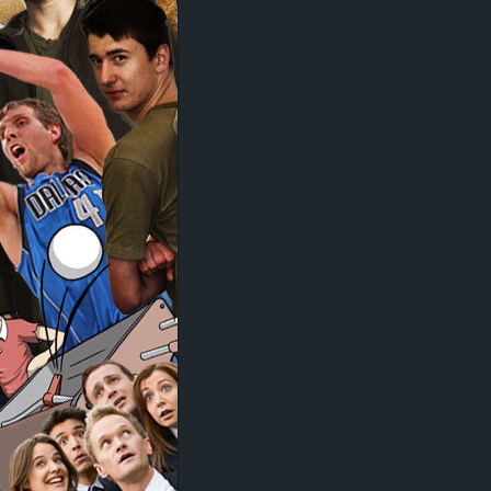
d
e
–
E
i
n
a
u
s
g
e