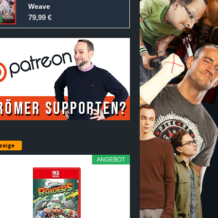
Weave
79,99 €
zeige
ANGEBOT