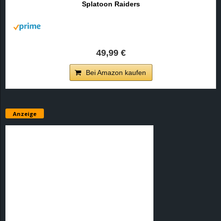
Splatoon Raiders
r
B
l
49,99 €
o
Bei Amazon kaufen
g
!
Anzeige