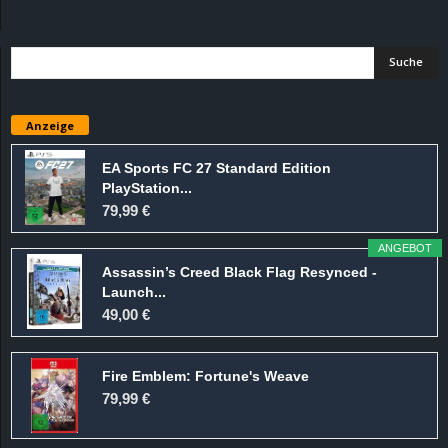
d
e
–
Anzeige
E
EA Sports FC 27 Standard Edition
PlayStation...
i
79,99 €
n
ANGEBOT
Assassin’s Creed Black Flag Resynced -
a
Launch...
49,00 €
u
Fire Emblem: Fortune's Weave
s
79,99 €
g