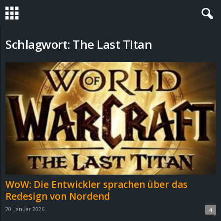
S
Schlagwort: The Last TItan
t
e
v
i
n
h
WoW: Die Entwickler sprachen über das
o
Redesign von Nordend
20. Januar 2026
4
.