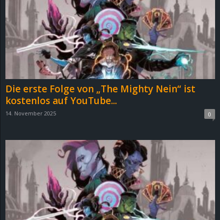
e
z
e
i
Die erste Folge von „The Mighty Nein“ ist
c
kostenlos auf YouTube...
14. November 2025
0
h
n
e
t
e