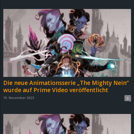
d
e
–
E
i
n
Die neue Animationsserie „The Mighty Nein“
a
wurde auf Prime Video veröffentlicht
19. November 2025
0
u
s
g