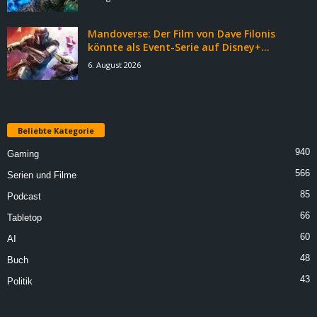
Mandoverse: Der Film von Dave Filonis
könnte als Event-Serie auf Disney+...
6. August 2026
Beliebte Kategorie
940
Gaming
566
Serien und Filme
85
Podcast
66
Tabletop
60
AI
48
Buch
43
Politik