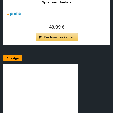
Splatoon Raiders
r
B
l
49,99 €
o
Bei Amazon kaufen
g
!
Anzeige