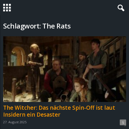
S
Schlagwort: The Rats
t
e
v
i
n
h
The Witcher: Das nächste Spin-Off ist laut
o
Insidern ein Desaster
27. August 2025
5
.