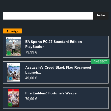
d
e
–
Anzeige
E
EA Sports FC 27 Standard Edition
PlayStation...
i
79,99 €
n
ANGEBOT
Assassin’s Creed Black Flag Resynced -
a
Launch...
49,00 €
u
Fire Emblem: Fortune's Weave
s
79,99 €
g